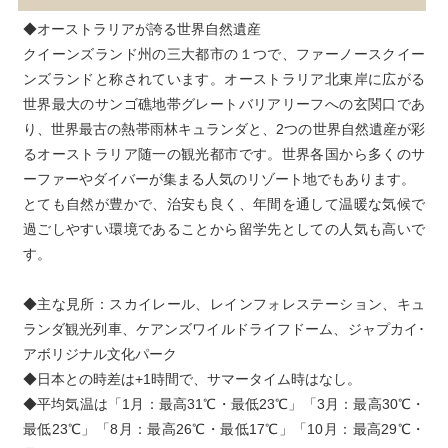
◆オーストラリアが誇る世界自然遺産

クイーンズランド州の三大都市の１つで、ファーノースクイー
ンズランドと称されています。オーストラリア北東岸に広がる
世界最大のサンゴ礁地帯グレートバリアリーフへの玄関口であ
り、世界最古の熱帯雨林キュランダと、2つの世界自然遺産が彩
るオーストラリア随一の観光都市です。世界各国から多くのサ
ーファーやダイバーが集まる人気のリゾート地でもあります。

とても自然が豊かで、治安も良く、年間を通して温暖な気候で
過ごしやすい環境であることから留学先としての人気も高いで
す。
◆主な見所：スカイレール、レインフォレステーション、キュ
ランダ観光列車、ケアンズワイルドライフドーム、ジャプカイ･
アボリジナル文化パーク

◆日本との時差は+1時間で、サマータイム時はなし。

◆平均気温は「1月：最高31℃・最低23℃」「3月：最高30℃・
最低23℃」「8月：最高26℃・最低17℃」「10月：最高29℃・