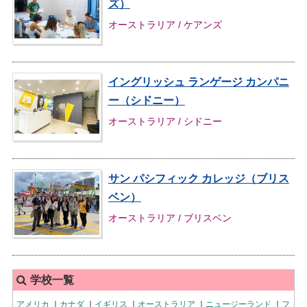
ズ）
オーストラリア / ケアンズ
イングリッシュ ランゲージ カンパニ
ー（シドニー）
オーストラリア / シドニー
サン パシフィック カレッジ（ブリス
ベン）
オーストラリア / ブリスベン
学校一覧
アメリカ
｜
カナダ
｜
イギリス
｜
オーストラリア
｜
ニュージーランド
｜
フ