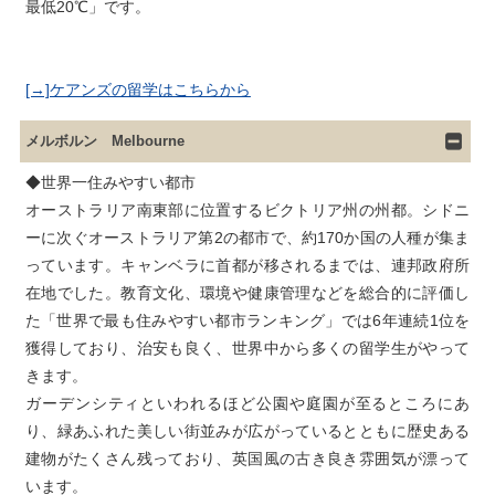
[→]ケアンズの留学はこちらから
メルボルン Melbourne
◆世界一住みやすい都市

オーストラリア南東部に位置するビクトリア州の州都。シドニ
ーに次ぐオーストラリア第2の都市で、約170か国の人種が集ま
っています。キャンベラに首都が移されるまでは、連邦政府所
在地でした。教育文化、環境や健康管理などを総合的に評価し
た「世界で最も住みやすい都市ランキング」では6年連続1位を
獲得しており、治安も良く、世界中から多くの留学生がやって
きます。

ガーデンシティといわれるほど公園や庭園が至るところにあ
り、緑あふれた美しい街並みが広がっているとともに歴史ある
建物がたくさん残っており、英国風の古き良き雰囲気が漂って
います。