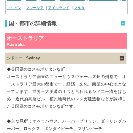
ィリピン
｜
マレーシア
｜
アイルランド
｜
マルタ
国・都市の詳細情報
オーストラリア
Australia
シドニー Sydney
◆英国風のコスモポリタンな町

オーストラリア南東のニューサウスウェールズ州の州都で、オ
ーストラリア最大の都市です。経済、文化、商業の中心地とな
っています。世界三大美港の１つと言われるシドニー湾をはじ
め、近代的高層ビル、植民地時代のレンガ建造物などが調和し
た英国風のコスモポリタンな町です。
◆主な見所：オペラハウス、ハーバーブリッジ、ダーリングハ
ーバー、ロックス、ボンダイビーチ、マリンビーチ
