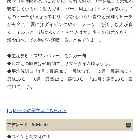
比べ日照時間が長いことでも知られており、1年を通して天候が
安定しているのも魅力です。パース周辺にはインド洋沿いに19
ものビーチが連なっており、雲ひとつない青空と光輝くビーチ
が有名で、夏にはダイビングやシュノーケルを楽しむ人が多
く、イルカと一緒に泳ぐこともできます。多くの自然があり、
海や山や川での遊びを満喫することもできます。
◆主な見所：スワンバレー、モンガー湖

◆日本との時差は+1時間で、サマータイム時はなし。

◆平均気温は「1月：最高30℃・最低17℃」「3月：最高29℃・
最低16℃」「8月：最高18℃・最低8℃」「10月：最高23℃・最
[→]パースの留学はこちらから
アデレード Adelaide
◆ワインと食文化の街
