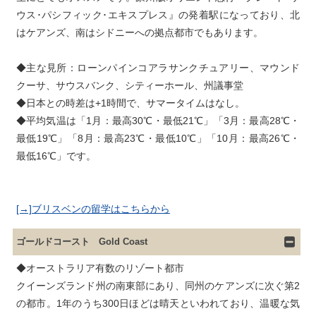
ウス･パシフィック･エキスプレス』の発着駅になっており、北
はケアンズ、南はシドニーへの拠点都市でもあります。
◆主な見所：ローンパインコアラサンクチュアリー、マウンド
クーサ、サウスバンク、シティーホール、州議事堂

◆日本との時差は+1時間で、サマータイムはなし。

◆平均気温は「1月：最高30℃・最低21℃」「3月：最高28℃・
最低19℃」「8月：最高23℃・最低10℃」「10月：最高26℃・
[→]ブリスベンの留学はこちらから
ゴールドコースト Gold Coast
◆オーストラリア有数のリゾート都市

クイーンズランド州の南東部にあり、同州のケアンズに次ぐ第2
の都市。1年のうち300日ほどは晴天といわれており、温暖な気