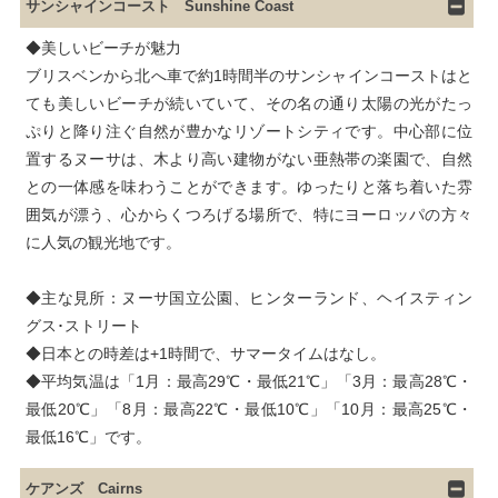
サンシャインコースト Sunshine Coast
◆美しいビーチが魅力

ブリスベンから北へ車で約1時間半のサンシャインコーストはと
ても美しいビーチが続いていて、その名の通り太陽の光がたっ
ぷりと降り注ぐ自然が豊かなリゾートシティです。中心部に位
置するヌーサは、木より高い建物がない亜熱帯の楽園で、自然
との一体感を味わうことができます。ゆったりと落ち着いた雰
囲気が漂う、心からくつろげる場所で、特にヨーロッパの方々
に人気の観光地です。
◆主な見所：ヌーサ国立公園、ヒンターランド、ヘイスティン
グス･ストリート

◆日本との時差は+1時間で、サマータイムはなし。

◆平均気温は「1月：最高29℃・最低21℃」「3月：最高28℃・
最低20℃」「8月：最高22℃・最低10℃」「10月：最高25℃・
最低16℃」です。
ケアンズ Cairns