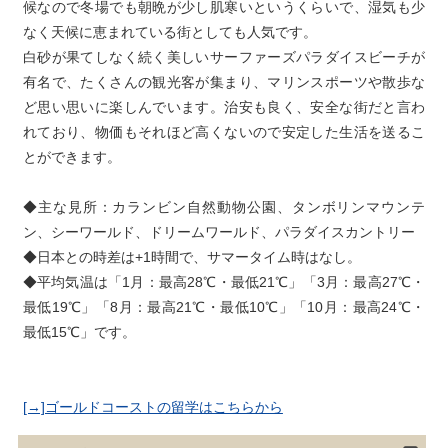
候なので冬場でも朝晩が少し肌寒いというくらいで、湿気も少
なく天候に恵まれている街としても人気です。

白砂が果てしなく続く美しいサーファーズパラダイスビーチが
有名で、たくさんの観光客が集まり、マリンスポーツや散歩な
ど思い思いに楽しんでいます。治安も良く、安全な街だと言わ
れており、物価もそれほど高くないので安定した生活を送るこ
とができます。
◆主な見所：カランビン自然動物公園、タンボリンマウンテ
ン、シーワールド、ドリームワールド、パラダイスカントリー

◆日本との時差は+1時間で、サマータイム時はなし。

◆平均気温は「1月：最高28℃・最低21℃」「3月：最高27℃・
最低19℃」「8月：最高21℃・最低10℃」「10月：最高24℃・
[→]ゴールドコーストの留学はこちらから