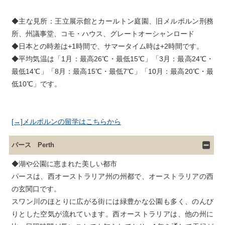
◆主な見所：王立展示館とカールトン庭園、旧メルボルン刑務
所、州議事堂、コモ・ハウス、グレートオーシャンロード

◆日本との時差は+1時間で、サマータイム時は+2時間です。

◆平均気温は「1月：最高26℃・最低15℃」「3月：最高24℃・
最低14℃」「8月：最高15℃・最低7℃」「10月：最高20℃・最
[→]メルボルンの留学はこちらから
パース Perth
◆湖や公園に恵まれた美しい都市

パースは、西オーストラリア州の州都で、オーストラリアの西
の玄関口です。

スワン川のほとりに広がる街には緑豊かな公園も多く、のんび
りとした空気が流れています。西オーストラリアは、他の州に