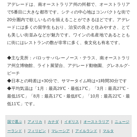
アデレードは、南オーストラリア州の州都で、オーストラリア
で5番目に大きな都市です。シティの中心地はコンパクトな街で
20分圏内で欲しいものを揃えることができるほどです。アデレ
ードには多くの留学生もおり、治安の良さと住みやすさ、とて
も美しい街並みなどが魅力です。ワインの名産地であるととも
に街にはレストランの数が非常に多く、食文化も有名です。
◆主な見所：バロッサ･バレーノース・テラス、南オーストラリ
ア州立博物館、ライト展望台、アデレード動物園、グレネルグ･
ビーチ

◆日本との時差は+30分で、サマータイム時は+1時間30分です

◆平均気温は「1月：最高29℃・最低17℃」「3月：最高27℃・
最低15℃」「8月：最高17℃・最低8℃」「10月：最高22℃・最
低11℃」です。
国で選ぶ
｜
アメリカ
｜
カナダ
｜
イギリス
｜
オーストラリア
｜
ニュージ
ーランド
｜
フィリピン
｜
マレーシア
｜
アイルランド
｜
マルタ