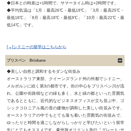
◆日本との時差は+1時間で、サマータイム時は+2時間です。

◆平均気温は「1月：最高26℃・最低19℃」「3月：最高25℃・
最低18℃」「8月：最高18℃・最低9℃」「10月：最高22℃・最
[→]シドニーの留学はこちらから
ブリスベン Brisbane
◆美しい自然と調和するモダンな街並み

オーストラリア東部、クイーンズランド州の州都でシドニー、
メルボルンに続く第3の都市です。街の中心をブリスベン川が流
れ、公園や街路樹などの緑も多く、水と緑の都といった雰囲気
であるとともに、近代的なビジネスオフィスが立ち並ぶ中、ゴ
シックコロニアル風の昔の建物が調和した美しい街並みです。
オーストラリアの中でもとても落ち着いた雰囲気の街並みで、
ゆったりと時間を過ごしながらしっかりと学びたいという留学
生にとてもオススメです。豪州版オリエント急行『グレート･サ