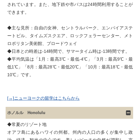
されています。また、地下鉄や市バスは24時間利用することが
できます。
◆主な見所：自由の女神、セントラルパーク、エンパイアステ
ートビル、タイムズスクエア、ロックフェラーセンター、メト
ロポリタン美術館、ブロードウェイ

◆日本との時差は-14時間で、サマータイム時は-13時間です。

◆平均気温は「1月：最高3℃・最低-4℃」「3月：最高9℃・最
低1℃」「8月：最高28℃・最低20℃」「10月：最高18℃・最低
[→]ニューヨークの留学はこちらから
ホノルル Honolulu
◆常夏のリゾート地

オアフ島にあるハワイの州都。州内の人口の多くが集中し政
治、経済、観光の中心です。美しいビーチや自然が調和し、言