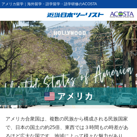
アメリカ留学｜海外留学・語学留学・語学研修のACOSTA
アメリカ合衆国は、複数の民族から構成される民族国家
で、日本の国土の約25倍、東西では３時間もの時差があ
るほど広大な国です。地域によって様々な魅力があり、