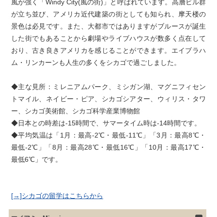
風が強く「Windy City(風の街)」と呼ばれています。高層ビル群
が立ち並び、アメリカ近代建築の街としても知られ、摩天楼の
景色は必見です。また、大都市ではありますがブルースが誕生
した街でもあることから劇場やライブハウスが数多く点在して
おり、古き良きアメリカを感じることができます。エイブラハ
ム・リンカーンも人生の多くをシカゴで過ごしました。
◆主な見所：ミレニアムパーク、ミシガン湖、マグニフィセン
トマイル、ネイビー・ピア、シカゴシアター、ウィリス・タワ
ー、シカゴ美術館、シカゴ科学産業博物館

◆日本との時差は-15時間で、サマータイム時は-14時間です。

◆平均気温は「1月：最高-2℃・最低-11℃」「3月：最高8℃・
最低-2℃」「8月：最高28℃・最低16℃」「10月：最高17℃・
[→]シカゴの留学はこちらから