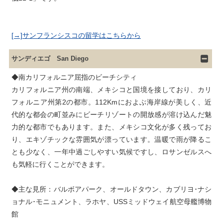
[→]サンフランシスコの留学はこちらから
サンディエゴ San Diego
◆南カリフォルニア屈指のビーチシティ

カリフォルニア州の南端、メキシコと国境を接しており、カリ
フォルニア州第2の都市。112Kmにおよぶ海岸線が美しく、近
代的な都会の町並みにビーチリゾートの開放感が溶け込んだ魅
力的な都市でもあります。また、メキシコ文化が多く残ってお
り、エキゾチックな雰囲気が漂っています。温暖で雨が降るこ
とも少なく、一年中過ごしやすい気候ですし、ロサンゼルスへ
も気軽に行くことができます。
◆主な見所：バルボアパーク、オールドタウン、カブリヨ･ナシ
ョナル･モニュメント、ラホヤ、USSミッドウェイ航空母艦博物
館
