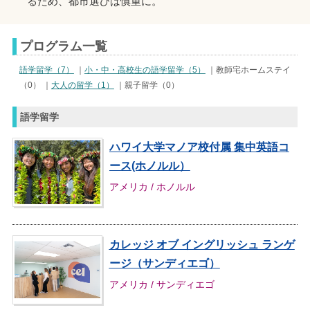
るため、都市選びは慎重に。
プログラム一覧
語学留学（7）
｜
小・中・高校生の語学留学（5）
｜教師宅ホームステイ
（0） ｜
大人の留学（1）
｜親子留学（0）
語学留学
ハワイ大学マノア校付属 集中英語コ
ース(ホノルル）
アメリカ / ホノルル
カレッジ オブ イングリッシュ ランゲ
ージ（サンディエゴ）
アメリカ / サンディエゴ