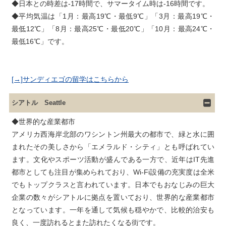
◆日本との時差は-17時間で、サマータイム時は-16時間です。

◆平均気温は「1月：最高19℃・最低9℃」「3月：最高19℃・
最低12℃」「8月：最高25℃・最低20℃」「10月：最高24℃・
[→]サンディエゴの留学はこちらから
シアトル Seattle
◆世界的な産業都市

アメリカ西海岸北部のワシントン州最大の都市で、緑と水に囲
まれたその美しさから「エメラルド・シティ」とも呼ばれてい
ます。文化やスポーツ活動が盛んである一方で、近年はIT先進
都市としても注目が集められており、Wi-Fi設備の充実度は全米
でもトップクラスと言われています。日本でもおなじみの巨大
企業の数々がシアトルに拠点を置いており、世界的な産業都市
となっています。一年を通して気候も穏やかで、比較的治安も
良く、一度訪れるとまた訪れたくなる街です。