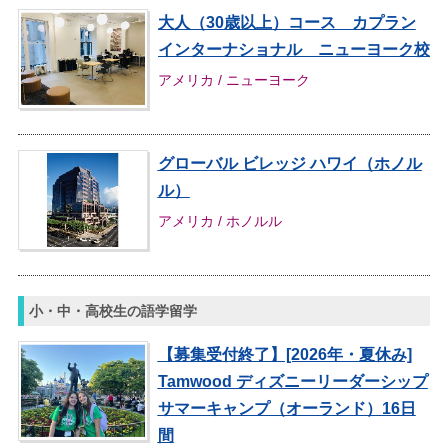
大人（30歳以上）コース カプラン
インターナショナル ニューヨーク校
アメリカ / ニューヨーク
グローバル ビレッジ ハワイ（ホノル
ル）
アメリカ / ホノルル
小・中・高校生の語学留学
【募集受付終了】[2026年・夏休み]
Tamwood ディズニーリーダーシップ
サマーキャンプ（オーランド）16日
間