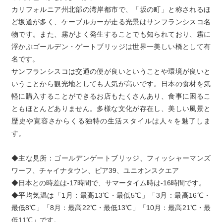
カリフォルニア州北部の湾岸都市で、「坂の町」と称されるほ
ど坂道が多く、ケーブルカーが走る光景はサンフランシスコ名
物です。また、霧がよく発生することでも知られており、霧に
浮かぶゴールデン・ゲートブリッジは世界一美しい橋として有
名です。

サンフランシスコは交通の便が良いということや環境が良いと
いうことから観光地としても人気が高いです。日本の食材を気
軽に購入することができるお店もたくさんあり、食事に困るこ
ともほとんどありません。多様な文化が存在し、美しい風景と
歴史や寛容さからくる独特の生活スタイルは人々を魅了しま
す。
◆主な見所：ゴールデンゲートブリッジ、フィッシャーマンズ
ワーフ、チャイナタウン、ピア39、ユニオンスクエア

◆日本との時差は-17時間で、サマータイム時は-16時間です。

◆平均気温は「1月：最高13℃・最低5℃」「3月：最高16℃・
最低8℃」「8月：最高22℃・最低13℃」「10月：最高21℃・最