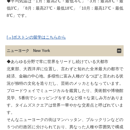
◆平均気温は「1月：最高2℃・最低-6℃」「3月：最高8℃・最
低0℃」「8月：最高27℃・最低18℃」「10月：最高17℃・最低
[→]ボストンの留学はこちらから
ニューヨーク New York
◆あらゆる分野で常に世界をリードし続けている大都市

北東部、大西洋岸に位置し、言わずと知れた全米最大の都市で
経済、金融の中心地。多様性に富み人種の“るつぼ”と言われる状
況が独特の文化を造りだし、芸術のメッカともなっています。
ブロードウェイでミュージカルを鑑賞したり、美術館や博物館
見学、5番街でショッピングをするなど様々な楽しみ方がありま
す。タイムズスクエアは世界一華やかな交差点と呼ばれていま
す。

そんなニューヨークの街はマンハッタン、ブルックリンなどの
５つの行政区に分けられており、異なった人種や雰囲気で構成