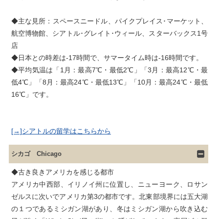
◆主な見所：スペースニードル、パイクプレイス･マーケット、
航空博物館、シアトル･グレイト･ウィール、スターバックス1号
店

◆日本との時差は-17時間で、サマータイム時は-16時間です。

◆平均気温は「1月：最高7℃・最低2℃」「3月：最高12℃・最
低4℃」「8月：最高24℃・最低13℃」「10月：最高24℃・最低
[→]シアトルの留学はこちらから
シカゴ Chicago
◆古き良きアメリカを感じる都市

アメリカ中西部、イリノイ州に位置し、ニューヨーク、ロサン
ゼルスに次いでアメリカ第3の都市です。北東部境界には五大湖
の１つであるミシガン湖があり、冬はミシガン湖から吹き込む