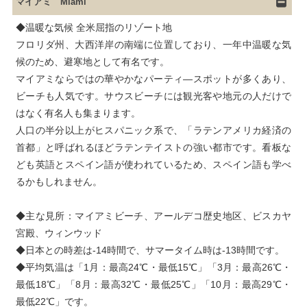
マイアミ Miami
◆温暖な気候 全米屈指のリゾート地

フロリダ州、大西洋岸の南端に位置しており、一年中温暖な気
候のため、避寒地として有名です。

マイアミならではの華やかなパーティ―スポットが多くあり、
ビーチも人気です。サウスビーチには観光客や地元の人だけで
はなく有名人も集まります。

人口の半分以上がヒスパニック系で、「ラテンアメリカ経済の
首都」と呼ばれるほどラテンテイストの強い都市です。看板な
ども英語とスペイン語が使われているため、スペイン語も学べ
るかもしれません。
◆主な見所：マイアミビーチ、アールデコ歴史地区、ビスカヤ
宮殿、ウィンウッド

◆日本との時差は-14時間で、サマータイム時は-13時間です。

◆平均気温は「1月：最高24℃・最低15℃」「3月：最高26℃・
最低18℃」「8月：最高32℃・最低25℃」「10月：最高29℃・