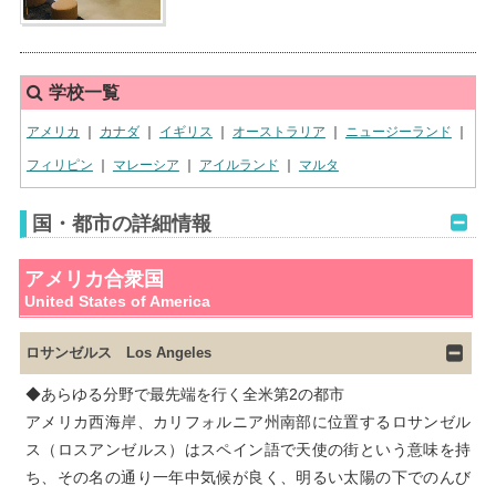
学校一覧
アメリカ
｜
カナダ
｜
イギリス
｜
オーストラリア
｜
ニュージーランド
｜
フィリピン
｜
マレーシア
｜
アイルランド
｜
マルタ
国・都市の詳細情報
アメリカ合衆国
United States of America
ロサンゼルス Los Angeles
◆あらゆる分野で最先端を行く全米第2の都市

アメリカ西海岸、カリフォルニア州南部に位置するロサンゼル
ス（ロスアンゼルス）はスペイン語で天使の街という意味を持
ち、その名の通り一年中気候が良く、明るい太陽の下でのんび