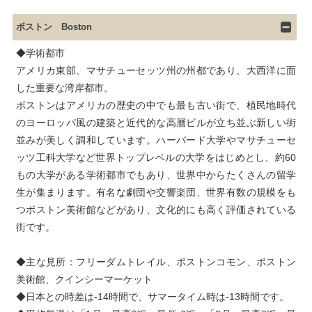
ボストン Boston
◆学術都市

アメリカ東部、マサチューセッツ州の州都であり、大西洋に面
した重要な湾岸都市。

ボストンはアメリカの歴史の中でも最も古い街で、植民地時代
のヨーロッパ風の建築と近代的な高層ビルが立ち並ぶ新しい街
並みが美しく調和しています。ハーバード大学やマサチューセ
ッツ工科大学など世界トップレベルの大学をはじめとし、約60
もの大学がある学術都市でもあり、世界中からたくさんの留学
生が集まります。有名な劇団や交響楽団、世界有数の規模をも
つボストン美術館などがあり、文化的にも高く評価されている
街です。
◆主な見所：フリーダムトレイル、ボストンコモン、ボストン
美術館、クインシーマーケット

◆日本との時差は-14時間で、サマータイム時は-13時間です。
