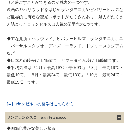
りと過ごすことができるのが魅力の一つです。

映画の都ハリウッドをはじめサンタモニカやビバリーヒルズな
ど世界的に有名な観光スポットがたくさんあり、魅力がたくさ
ん詰まったロサンゼルスは人気の留学先の1つです。
◆主な見所：ハリウッド、ビバリーヒルズ、サンタモニカ、ユ
ニバーサルスタジオ、ディズニーランド、ドジャースタジアム
など

◆日本との時差は-17時間で、サマータイム時は-16時間です。

◆平均気温は「1月：最高19℃・最低9℃」「3月：最高19℃・
最低10℃」「8月：最高24℃・最低18℃」「10月：最高24℃・
[→]ロサンゼルスの留学はこちらから
サンフランシスコ San Francisco
◆国際色豊かな美しい都市
