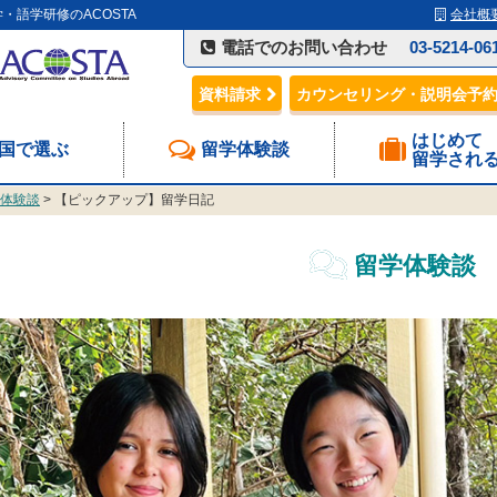
語学研修のACOSTA
会社概
電話でのお問い合わせ
03-5214-06
資料請求
カウンセリング・説明会予
はじめて
国で選ぶ
留学体験談
留学され
体験談
> 【ピックアップ】留学日記
留学体験談