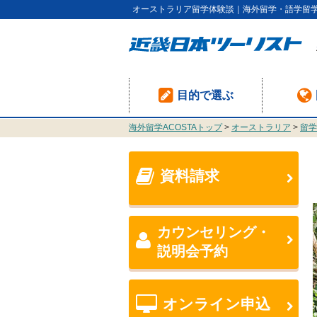
オーストラリア留学体験談｜海外留学・語学留学・
目的で選ぶ
海外留学ACOSTAトップ
>
オーストラリア
>
留学
資料請求
カウンセリング・
説明会予約
オンライン申込