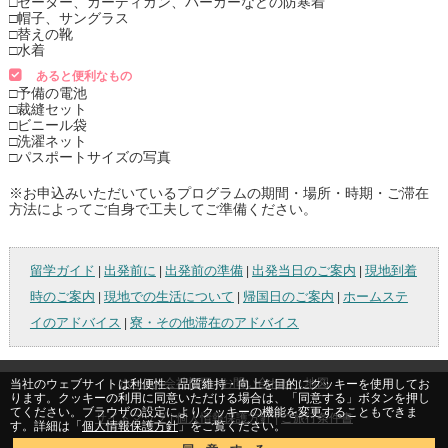
□セーター、カーディガン、パーカーなどの防寒着
□帽子、サングラス
□替えの靴
□水着
あると便利なもの
□予備の電池
□裁縫セット
□ビニール袋
□洗濯ネット
□パスポートサイズの写真
※お申込みいただいているプログラムの期間・場所・時期・ご滞在
方法によってご自身で工夫してご準備ください。
留学ガイド
出発前に
出発前の準備
出発当日のご案内
現地到着
|
|
|
|
時のご案内
現地での生活について
帰国日のご案内
ホームステ
|
|
|
イのアドバイス
寮・その他滞在のアドバイス
|
ホーム
|
会社概要
|
お問い合わせ・地図
当社のウェブサイトは利便性、品質維持・向上を目的にクッキーを使用してお
ります。クッキーの利用に同意いただける場合は、「同意する」ボタンを押し
てください。ブラウザの設定によりクッキーの機能を変更することもできま
サイトマップ
|
個人情報保護方針
|
ご旅行条件書
す。詳細は「
個人情報保護方針
」をご覧ください。
Copyright © All rights reserved by Kinki Nippon Tourist Co.,Ltd.