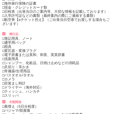
□海外旅行保険の証書
□現金・クレジットカード類
□日程表（出発当日のご案内等、大切な情報を記載しております）
□入学許可証などの書類（最終案内の際にご連絡する書類）
□航空券【eチケット控え】（ご出発当日空港でお渡しする場合もご
ざいます）
携行品
□筆記用具、ノート
□通学用バッグ
□雨具
□変圧器・変換プラグ
□電子辞書または英和、和英、英英辞書
□洗面用具
□シャンプー、化粧品、日焼け止めなどの消耗品
□爪切り・耳かき
□常備薬/生理用品
□バスタオル/タオル
□カメラ
□目覚まし時計
□ドライヤー（海外対応）
□ティッシュ、ハンカチ
□スリッパ
衣類関係
□着替え（5日分程度）
□パジャマ/部屋着