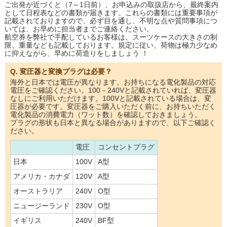
ご出発が近づくと（7～1日前）、お申込みの取扱店から、最終案内
として日程表などの書類が届きます。これらの書類には重要事項が
記載されておりますので、必ず目を通し、不明な点や質問事項につ
いては、お早めに担当者までご連絡ください。
航空券を弊社で手配しているお客様は、スーツケースの大きさの制
限、重量なども記載しております。規定に従い、荷物は極力少なめ
に抑えながら、早めに荷造りをしましょう ！
Q. 変圧器と変換プラグは必要？
海外と日本では電圧が異なります。お持ちになる電化製品の対応
電圧をご確認ください。100－240Vと記載されていれば、変圧器
なしにご利用いただけます。100Vと記載されている場合は、変
圧器が必要です。変圧器をご購入いただく前に、お持ちいただく
電化製品の消費電力（ワット数）を確認しておきましょう。
プラグの形状も日本と異なる場合がありますので、以下ご確認く
ださい。
電圧
コンセントプラグ
日本
100V
A型
アメリカ・カナダ
120V
A型
オーストラリア
240V
O型
ニュージーランド
230V
O型
イギリス
240V
BF型