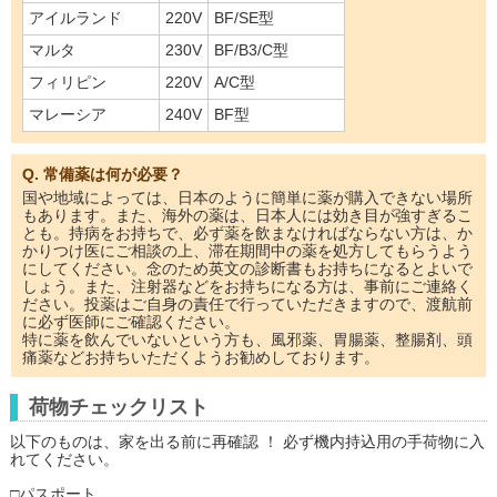
アイルランド
220V
BF/SE型
マルタ
230V
BF/B3/C型
フィリピン
220V
A/C型
マレーシア
240V
BF型
Q. 常備薬は何が必要？
国や地域によっては、日本のように簡単に薬が購入できない場所
もあります。また、海外の薬は、日本人には効き目が強すぎるこ
とも。持病をお持ちで、必ず薬を飲まなければならない方は、か
かりつけ医にご相談の上、滞在期間中の薬を処方してもらうよう
にしてください。念のため英文の診断書もお持ちになるとよいで
しょう。また、注射器などをお持ちになる方は、事前にご連絡く
ださい。投薬はご自身の責任で行っていただきますので、渡航前
に必ず医師にご確認ください。
特に薬を飲んでいないという方も、風邪薬、胃腸薬、整腸剤、頭
痛薬などお持ちいただくようお勧めしております。
荷物チェックリスト
以下のものは、家を出る前に再確認 ！ 必ず機内持込用の手荷物に入
れてください。
□パスポート