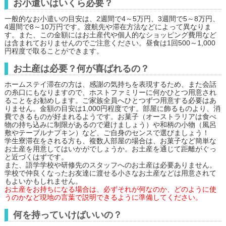
お小遣いはいくら必要？
一般的なお小遣いの目安は、2週間で4～5万円、3週間で5～8万円、
4週間で8～10万円です。渡航先や滞在方法などによって異なりま
す。また、この金額にはお土産代や個人的なショッピング費用など
は含まれておりませんのでご注意ください。昼食は1回500～1,000
円程度で取ることができます。
お土産は必要？何が喜ばれるの？
ホームステイ滞在の方は、感謝の気持ちを表現するため、また会話
の糸口にもなりますので、ホストファミリーに何かひとつ用意され
ることをお勧めします。ご家族全員へひとつずつ用意する必要はあ
りません。金額の目安は1,000円程度です。部屋に飾るものより、消
費できるものが好まれるようです。お菓子（オーストラリアは食べ
物の持ち込みに制限があるので避けましょう）や和柄の小物（風呂
敷やテーブルナプキン）など、ご自身のセンスで選びましょう！
学生寮滞在をされる方も、複数人部屋の場合は、お菓子など簡単な
お土産を用意してはいかがでしょうか。お土産を通じて距離がぐっ
と近づくはずです。
また、語学学校や研修先のスタッフへのお土産は必要ありません。
学校で仲良くなったお友達に渡せる小さなお土産などは用意されて
もよいかもしれません。
お土産をお持ちになる場合は、必ずそれが何なのか、どのように使
うのかなど現地の言葉で説明できるように準備してください。
何を持っていけばいいの？