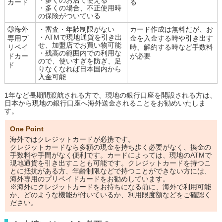
カード
る
・多くの場合、不正使用時
の保険がついている
③海外
・審査・年齢制限がない
カード作成は無料だが、お
・ATMで現地通貨を引き出
専用プ
金を入金する時や引き出す
せ、加盟店でお買い物可能
リペイ
時、解約する時など手数料
・残高の範囲内での利用な
ドカー
が必要
ので、使いすぎを防ぎ、足
ド
りなくなれば日本国内から
入金可能
1年など長期間渡航される方で、現地の銀行口座を開設される方は、
日本から現地の銀行口座へ海外送金されることをお勧めいたしま
す。
One Point
海外ではクレジットカードが必携です。
クレジットカードなら多額の現金を持ち歩く必要がなく、換金の
手数料や手間がなく便利です。カードによっては、現地のATMで
現地通貨を引き出すことも可能です。クレジットカードを持つこ
とに抵抗がある方、年齢制限などで持つことができない方には、
海外専用のプリペイドカードをお勧めしています。
※海外にクレジットカードをお持ちになる前に、海外で利用可能
か、どのような機能が付いているか、利用限度額などをご確認く
ださい。